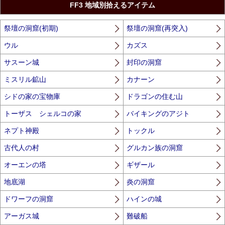
FF3 地域別拾えるアイテム
祭壇の洞窟(初期)
祭壇の洞窟(再突入)
ウル
カズス
サスーン城
封印の洞窟
ミスリル鉱山
カナーン
シドの家の宝物庫
ドラゴンの住む山
トーザス シェルコの家
バイキングのアジト
ネプト神殿
トックル
古代人の村
グルカン族の洞窟
オーエンの塔
ギザール
地底湖
炎の洞窟
ドワーフの洞窟
ハインの城
アーガス城
難破船