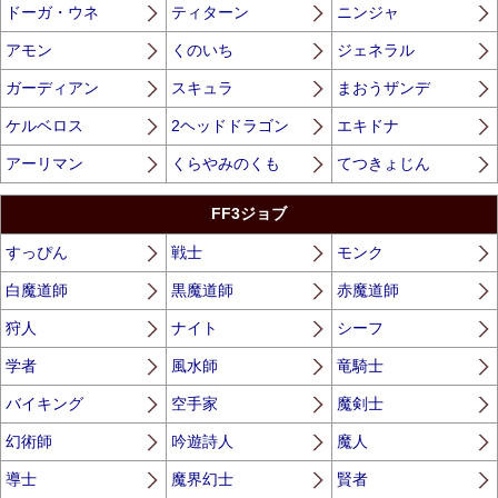
ドーガ・ウネ
ティターン
ニンジャ
アモン
くのいち
ジェネラル
ガーディアン
スキュラ
まおうザンデ
ケルベロス
2ヘッドドラゴン
エキドナ
アーリマン
くらやみのくも
てつきょじん
FF3ジョブ
すっぴん
戦士
モンク
白魔道師
黒魔道師
赤魔道師
狩人
ナイト
シーフ
学者
風水師
竜騎士
バイキング
空手家
魔剣士
幻術師
吟遊詩人
魔人
導士
魔界幻士
賢者