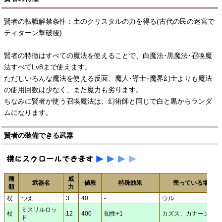
賢者の転職解禁条件：土のクリスタルの力を得る(古代の民の迷宮で
ティターン撃破後)
賢者の特徴はすべての魔法を使えることで、白魔法･黒魔法･召喚魔
法すべてLv8まで使えます。
ただしいろんな魔法を使える反面、魔人･導士･魔界幻士よりも魔法
の使用回数は少なく、また魔力も劣ります。
ちなみに賢者が使う召喚魔法は、幻術師と同じで白と黒からランダ
ムになります。
賢者の装備できる武器
種
威
武器名
値段
特殊効果
売っている場所
類
力
杖
つえ
3
40
-
ウル
ミスリルロッ
杖
12
400
知性+1
カズス、カナーン
ド