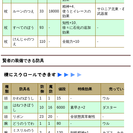
精神+4、
サロニア北東・右手の
杖
ルーンのつえ
33
18000
使うとイレースの
武器屋
効果
知性+10、
杖
すべてのぼう
93
-
徐々に石化の追加
-
効果
けんじゃのつ
杖
110
-
全能力+10
-
え
賢者の装備できる防具
種
防
魔
防具名
値段
特殊効果
売っている場
類
御
防
頭
かわのぼうし
1
1
15
-
ウル
はねつきぼう
頭
10
16
6000
素早さ+2
ダスター
し
頭
リボン
23
20
-
全状態異常耐性
-
腕
どうのうでわ
1
1
80
-
ウル
ミスリルのう
腕
2
4
120
知性精神+1
カズス、カナーン