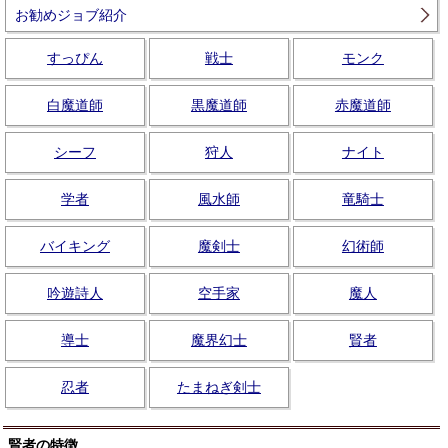
お勧めジョブ紹介
すっぴん
戦士
モンク
白魔道師
黒魔道師
赤魔道師
シーフ
狩人
ナイト
学者
風水師
竜騎士
バイキング
魔剣士
幻術師
吟遊詩人
空手家
魔人
導士
魔界幻士
賢者
忍者
たまねぎ剣士
賢者の特徴