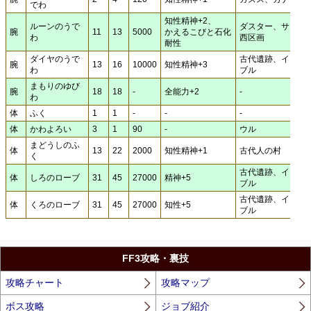
でわ
知性精神+2、
ルーンのうで
ダスター、サロニ
腕
11
13
5000
かえるこびと石化
わ
西区画
耐性
ダイヤのうで
古代遺跡、インビ
腕
13
16
10000
知性精神+3
わ
ブル
まもりのゆび
腕
18
18
-
全能力+2
-
わ
体
ふく
1
1
-
-
-
体
かわよろい
3
1
90
-
ウル
まどうしのふ
体
13
22
2000
知性精神+1
古代人の村
く
古代遺跡、インビ
体
しろのローブ
31
45
27000
精神+5
ブル
古代遺跡、インビ
体
くろのローブ
31
45
27000
知性+5
ブル
FF3攻略・裏技
攻略チャート
攻略マップ
ボス攻略
ジョブ紹介