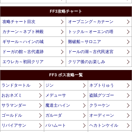
FF3攻略チャート
攻略チャート目次
オープニング～カナーン
カナーン～ネプト神殿
トックル～オーエンの塔
ギサール～ハインの城
難破船～サロニア
ドーガの館～古代遺跡
ドールの湖～古代民迷宮
エウレカ～初回クリア
クリア後のお楽しみ
FF3 ボス攻略一覧
ランドタートル
ジン
ネプトりゅう
おおネズミ
メデューサ
盗賊グツゴー
サラマンダー
魔道士ハイン
クラーケン
ゴールドル
ガルーダ
オーディーン
リバイアサン
バハムート
ヘカトンケイル