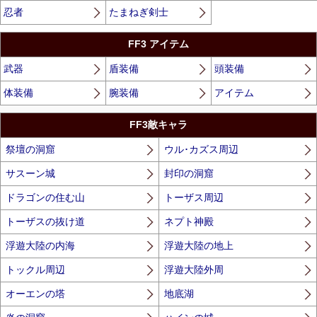
忍者
たまねぎ剣士
FF3 アイテム
武器
盾装備
頭装備
体装備
腕装備
アイテム
FF3敵キャラ
祭壇の洞窟
ウル･カズス周辺
サスーン城
封印の洞窟
ドラゴンの住む山
トーザス周辺
トーザスの抜け道
ネプト神殿
浮遊大陸の内海
浮遊大陸の地上
トックル周辺
浮遊大陸外周
オーエンの塔
地底湖