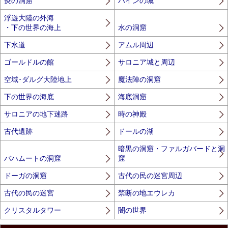
炎の洞窟
ハインの城
浮遊大陸の外海
・下の世界の海上
水の洞窟
下水道
アムル周辺
ゴールドルの館
サロニア城と周辺
空域･ダルグ大陸地上
魔法陣の洞窟
下の世界の海底
海底洞窟
サロニアの地下迷路
時の神殿
古代遺跡
ドールの湖
暗黒の洞窟・ファルガバードと洞
バハムートの洞窟
窟
ドーガの洞窟
古代の民の迷宮周辺
古代の民の迷宮
禁断の地エウレカ
クリスタルタワー
闇の世界