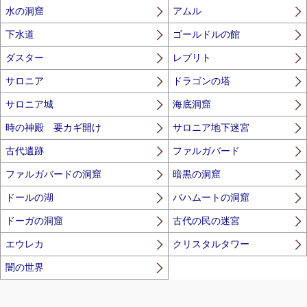
水の洞窟
アムル
下水道
ゴールドルの館
ダスター
レプリト
サロニア
ドラゴンの塔
サロニア城
海底洞窟
時の神殿 要カギ開け
サロニア地下迷宮
古代遺跡
ファルガバード
ファルガバードの洞窟
暗黒の洞窟
ドールの湖
バハムートの洞窟
ドーガの洞窟
古代の民の迷宮
エウレカ
クリスタルタワー
闇の世界