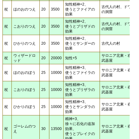
知性精神+2、
古代人の村、ドワーフ
杖
ほのおのつえ
20
3500
使うとファイアの
の洞窟
効果
知性精神+2、
古代人の村、ドワーフ
杖
こおりのつえ
20
3500
使うとブリザドの
の洞窟
効果
知性精神+2、
杖
ひかりのつえ
20
3500
使うとサンダーの
古代人の村
効果
ウィザードロ
サロニア北東・右手の
杖
20
20000
知性+5
ッド
武器屋
知性精神+3、
サロニア北東・右手の
杖
ほのおのぼう
25
10000
使うとファイラの
武器屋
効果
知性精神+3、
サロニア北東・右手の
杖
こおりのぼう
25
10000
使うとブリザラの
武器屋
効果
知性精神+3、
サロニア北東・右手の
杖
ひかりのぼう
25
10000
使うとサンダラの
武器屋
効果
精神+3、
徐々に石化の追加
ゴーレムのつ
サロニア北東・右手の
杖
30
13500
効果、
え
武器屋
使うとブレイクの
効果